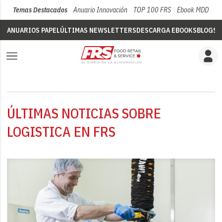
Temas Destacados
Anuario Innovación
TOP 100 FRS
Ebook MDD
Su
ANUARIOS PAPEL
ÚLTIMAS NEWSLETTERS
DESCARGA EBOOKS
BLOGS
V
ÚLTIMAS NOTICIAS SOBRE
LOGISTICA EN FRS