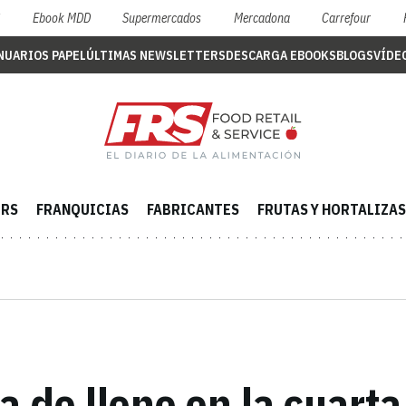
S
Ebook MDD
Supermercados
Mercadona
Carrefour
NUARIOS PAPEL
ÚLTIMAS NEWSLETTERS
DESCARGA EBOOKS
BLOGS
VÍDE
ERS
FRANQUICIAS
FABRICANTES
FRUTAS Y HORTALIZAS
a de lleno en la cuart