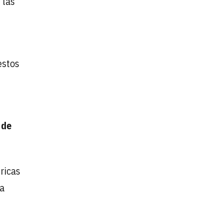
 las
estos
 de
ricas
 a