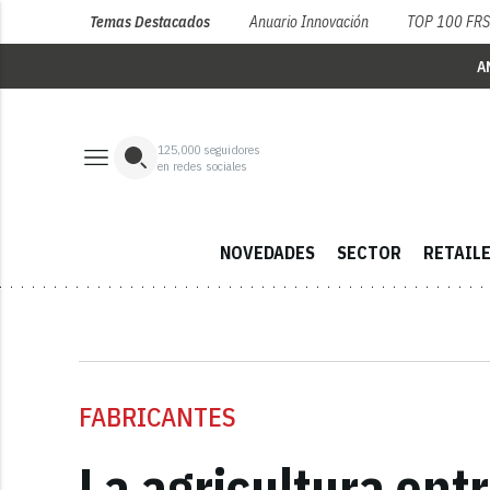
Temas Destacados
Anuario Innovación
TOP 100 FR
A
125,000
seguidores
en redes sociales
NOVEDADES
SECTOR
RETAIL
FABRICANTES
La agricultura entr