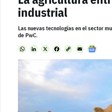
industrial
Las nuevas tecnologías en el sector m
de PwC.
WhatsApp
LinkedIn
X
Facebook
Copy
Email
Link