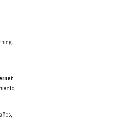
rning.
ernet
imiento
años,