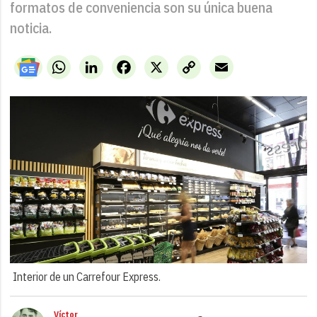
formatos de conveniencia son su única buena
noticia.
WhatsApp
LinkedIn
Facebook
X
Copy
Email
Link
Interior de un Carrefour Express.
Víctor