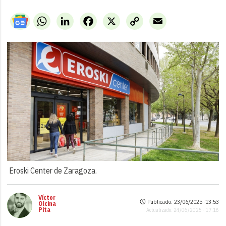
WhatsApp
LinkedIn
Facebook
X
Copy
Email
Link
Eroski Center de Zaragoza.
Víctor
Publicado: 23/06/2025 ·
13:53
Olcina
Pita
Actualizado: 24/06/2025 · 17:18