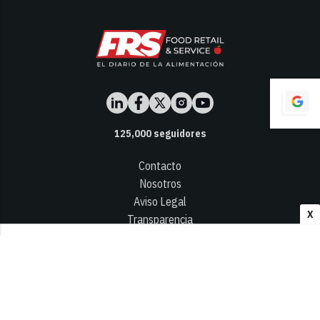
125,000
seguidores
Contacto
Nosotros
Aviso Legal
X
Transparencia
Términos y Condiciones
Privacidad - Cookies
© 2026
Infocap Media Group, S.L.
Desarrollado por OA Cloud