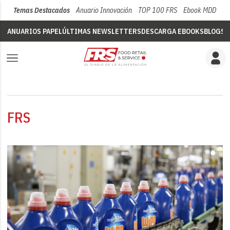
Temas Destacados
Anuario Innovación
TOP 100 FRS
Ebook MDD
Su
ANUARIOS PAPEL
ÚLTIMAS NEWSLETTERS
DESCARGA EBOOKS
BLOGS
V
FRS