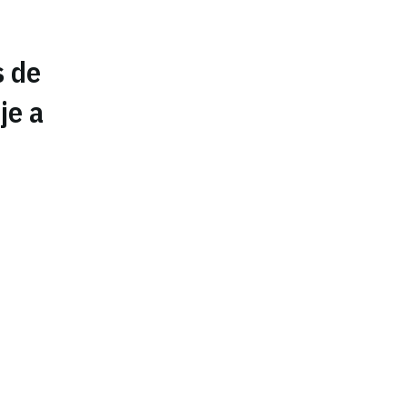
s de
je a