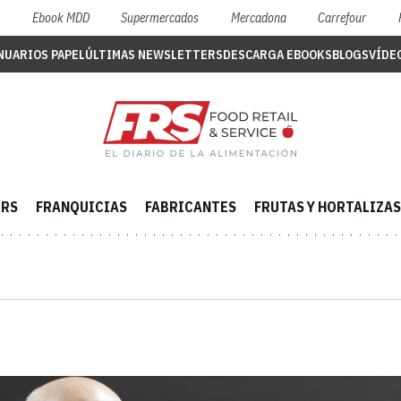
S
Ebook MDD
Supermercados
Mercadona
Carrefour
NUARIOS PAPEL
ÚLTIMAS NEWSLETTERS
DESCARGA EBOOKS
BLOGS
VÍDE
ERS
FRANQUICIAS
FABRICANTES
FRUTAS Y HORTALIZAS