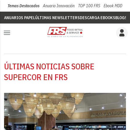
Temas Destacados
Anuario Innovación
TOP 100 FRS
Ebook MDD
Su
ANUARIOS PAPEL
ÚLTIMAS NEWSLETTERS
DESCARGA EBOOKS
BLOGS
V
ÚLTIMAS NOTICIAS SOBRE
SUPERCOR EN FRS