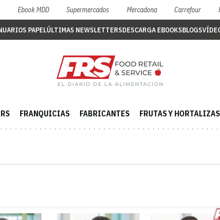
S
Ebook MDD
Supermercados
Mercadona
Carrefour
NUARIOS PAPEL
ÚLTIMAS NEWSLETTERS
DESCARGA EBOOKS
BLOGS
VÍDE
ERS
FRANQUICIAS
FABRICANTES
FRUTAS Y HORTALIZAS