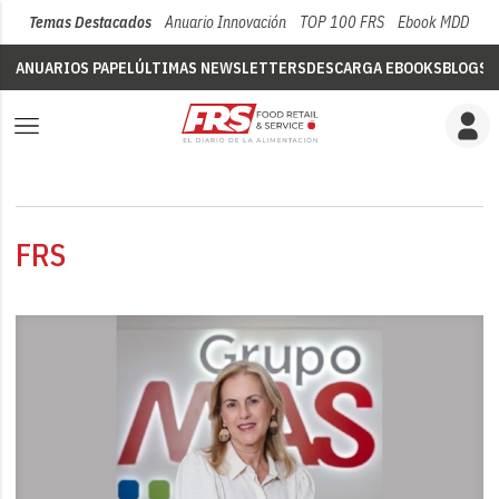
Temas Destacados
Anuario Innovación
TOP 100 FRS
Ebook MDD
Su
ANUARIOS PAPEL
ÚLTIMAS NEWSLETTERS
DESCARGA EBOOKS
BLOGS
V
FRS