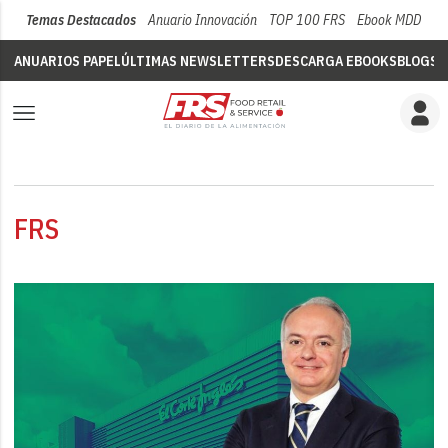
Temas Destacados
Anuario Innovación
TOP 100 FRS
Ebook MDD
Su
ANUARIOS PAPEL
ÚLTIMAS NEWSLETTERS
DESCARGA EBOOKS
BLOGS
V
FRS