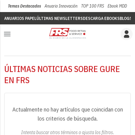
Temas Destacados
Anuario Innovación
TOP 100 FRS
Ebook MDD
Su
ANUARIOS PAPEL
ÚLTIMAS NEWSLETTERS
DESCARGA EBOOKS
BLOGS
V
ÚLTIMAS NOTICIAS SOBRE GURE
EN FRS
Actualmente no hay artículos que coincidan con
los criterios de búsqueda.
Intenta buscar otros términos o ajusta los filtros.