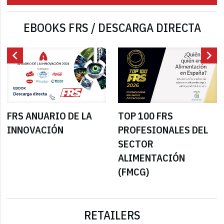
EBOOKS FRS / DESCARGA DIRECTA
chevron_left
chevron_right
FRS ANUARIO DE LA
TOP 100 FRS
INNOVACIÓN
PROFESIONALES DEL
SECTOR
ALIMENTACIÓN
(FMCG)
RETAILERS