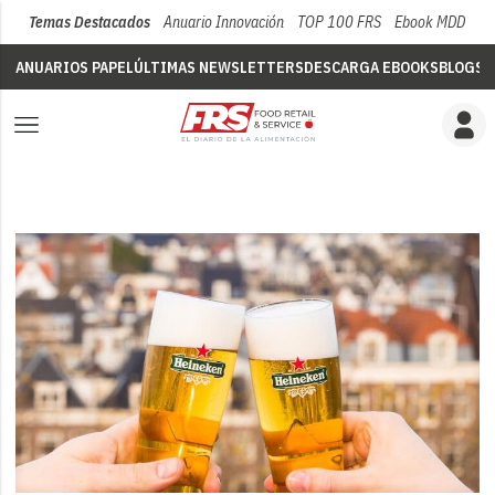
Temas Destacados
Anuario Innovación
TOP 100 FRS
Ebook MDD
Su
ANUARIOS PAPEL
ÚLTIMAS NEWSLETTERS
DESCARGA EBOOKS
BLOGS
V