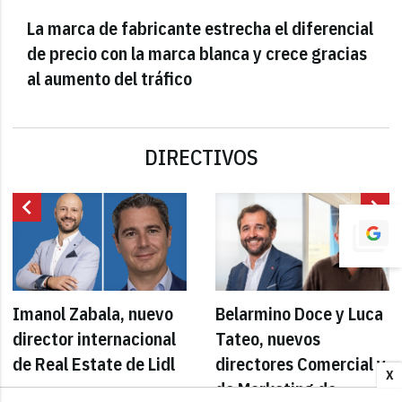
La marca de fabricante estrecha el diferencial
de precio con la marca blanca y crece gracias
al aumento del tráfico
DIRECTIVOS
chevron_left
chevron_right
Imanol Zabala, nuevo
Belarmino Doce y Luca
director internacional
Tateo, nuevos
de Real Estate de Lidl
directores Comercial y
X
de Marketing de