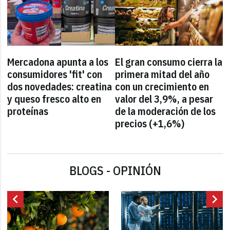
Mercadona apunta a los
El gran consumo cierra la
consumidores 'fit' con
primera mitad del año
dos novedades: creatina
con un crecimiento en
y queso fresco alto en
valor del 3,9%, a pesar
proteínas
de la moderación de los
precios (+1,6%)
BLOGS - OPINIÓN
chevron_left
chevron_right